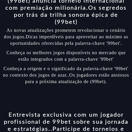
(99bet) anuncia torneio internacional
com premiação milionária.Os segredos
por trás da trilha sonora épica de
(99bet)
As novas atualizações prometem revolucionar o cenário
dos jogos.Dicas imperdíveis para aproveitar ao máximo as
oportunidades oferecidas pela palavra-chave '99bet'.
Conheça os melhores jogos disponíveis no mercado que
estão integrados com a palavra-chave '99bet'
Conheça a origem e o significado da palavra-chave '99bet'
no contexto dos jogos de azar..Os jogadores estão ansiosos
para a próxima atualização de (99bet).
Entrevista exclusiva com um jogador
profissional de 99bet sobre sua jornada
e estratégias..Participe de torneios e