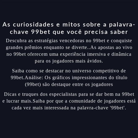
As curiosidades e mitos sobre a palavra-
chave 99bet que você precisa saber
Descubra as estratégias vencedoras no 99bet e conquiste
grandes prêmios enquanto se diverte..As apostas ao vivo
no 99bet oferecem uma experiência imersiva e dinâmica
para os jogadores mais ávidos.
Saiba como se destacar no universo competitivo de
99bet.Análise: Os gráficos impressionantes do título
(99bet) são destaque entre os jogadores
Dicas e truques dos especialistas para se dar bem na 99bet
e lucrar mais.Saiba por que a comunidade de jogadores está
cada vez mais interessada na palavra-chave '99bet'.