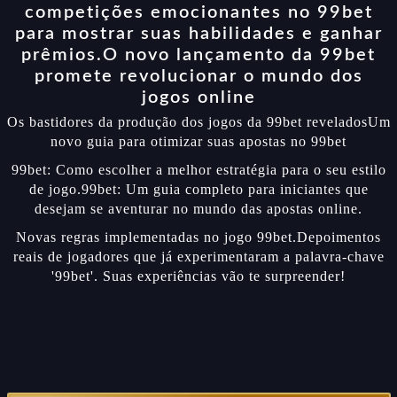
competições emocionantes no 99bet
para mostrar suas habilidades e ganhar
prêmios.O novo lançamento da 99bet
promete revolucionar o mundo dos
jogos online
Os bastidores da produção dos jogos da 99bet reveladosUm
novo guia para otimizar suas apostas no 99bet
99bet: Como escolher a melhor estratégia para o seu estilo
de jogo.99bet: Um guia completo para iniciantes que
desejam se aventurar no mundo das apostas online.
Novas regras implementadas no jogo 99bet.Depoimentos
reais de jogadores que já experimentaram a palavra-chave
'99bet'. Suas experiências vão te surpreender!