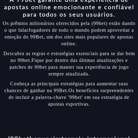
apostas online emocionante e confiável
para todos os seus usuários.
Os prêmios milionários oferecidos pela (99bet) estão dando
o que falarJogadores de todo o mundo podem aproveitar a
emoção do 99Bet, um dos sites mais populares de apostas
online.
Descubra as regras e estratégias essenciais para se dar bem
no 99bet.Fique por dentro das últimas atualizações e
patches de 99bet para manter sua experiência de jogo
sempre atualizada.
Conheça as principais estratégias para aumentar suas
chances de ganhar na 99Bet.Os benefícios surpreendentes
de incluir a palavra-chave '99bet' em sua estratégia de
apostas esportivas.