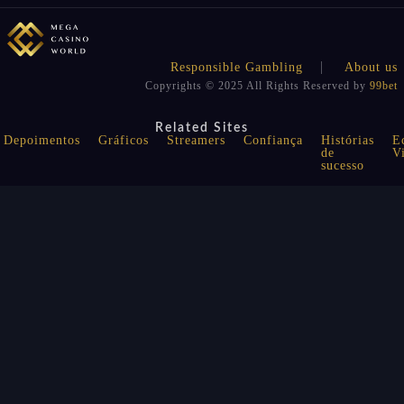
Responsible Gambling
About us
Copyrights © 2025 All Rights Reserved by
99bet
Related Sites
Depoimentos
Gráficos
Streamers
Confiança
Histórias
E
de
V
sucesso